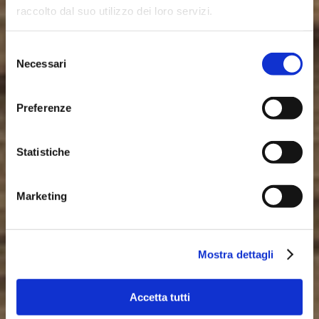
raccolto dal suo utilizzo dei loro servizi.
STUDENTATO
Selezione
Necessari
del
MANODORI È
consenso
PIÙ DI UNA
Preferenze
CASA
Statistiche
È lo spazio giusto per
Marketing
costruire il tuo futuro
Mostra dettagli
Accetta tutti