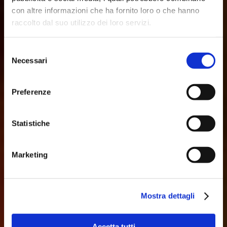
con altre informazioni che ha fornito loro o che hanno
raccolto dal suo utilizzo dei loro servizi.
Selezione
IT'S NOT A
Necessari
del
consenso
PLACE, IT'S A
Preferenze
FEELING
Statistiche
Condividi i tuoi
momenti importanti
Marketing
Mostra dettagli
Accetta tutti