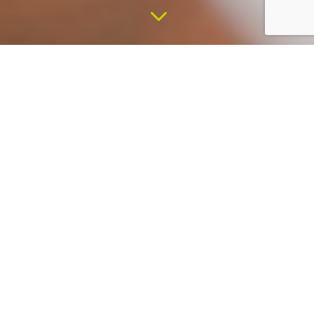
3
CAMERE
Stanze singole e stanze doppie,
ristrutturate e con arredamento classe
REI 30
(non concorrenti al fuoco).
Le stanze sono così divise: 7 camere
doppie e 11 camere singole.