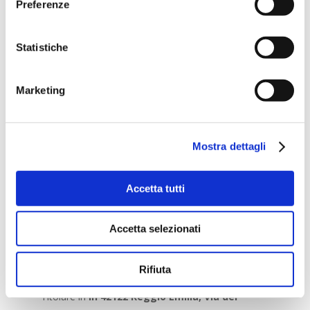
Preferenze
modalità indicate al successivo punto 5).
4.Trasferimento dei dati
Statistiche
Il Titolare del trattamento non trasferisce i dati
personali in paesi terzi al di fuori dello spazio UE.
Marketing
Tuttavia, si riserva la possibilità di utilizzare servizi in
cloud; nel qual caso, i fornitori dei servizi saranno
selezionati tra coloro che forniscono garanzie
Mostra dettagli
adeguate, così come previsto dall’art. 46 GDPR
679/16.
Accetta tutti
5. Diritti degli Interessati
Gli Utenti potranno esercitare i diritti garantiti loro
Accetta selezionati
dalla Normativa Applicabile, contattando il Titolare
con le seguenti modalità:
Rifiuta
Inviando una raccomandata a/r alla sede legale del
Titolare in
in 42122 Reggio Emilia, Via del