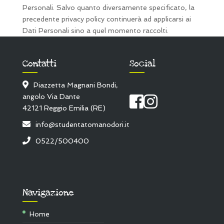
Personali. Salvo quanto diversamente specificato, la
precedente privacy policy continuerà ad applicarsi ai
Dati Personali sino a quel momento raccolti.
Contatti
Social
Piazzetta Magnani Bondi,
angolo Via Dante
42121 Reggio Emilia (RE)
info@studentatomanodori.it
0522/500400
Navigazione
Home