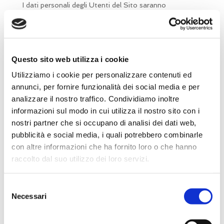
I dati personali degli Utenti del Sito saranno
conservati per i tempi strettamente necessari ad
espletare le finalità primarie illustrate al precedente
punto 1) o comunque secondo quanto necessario per
la tutela in sede civilistica degli interessi sia degli
Questo sito web utilizza i cookie
Utenti che del Titolare.
Utilizziamo i cookie per personalizzare contenuti ed
3. Ambito di comunicazione e diffusione dei dati
annunci, per fornire funzionalità dei social media e per
analizzare il nostro traffico. Condividiamo inoltre
Potranno venire a conoscenza dei dati personali degli
informazioni sul modo in cui utilizza il nostro sito con i
Utenti i soggetti terzi che potranno trattare dati
nostri partner che si occupano di analisi dei dati web,
personali per conto del Titolare in qualità di
“Responsabili Esterni del Trattamento”, quali, a titolo
pubblicità e social media, i quali potrebbero combinarle
esemplificativo, fornitori di servizi informatici e
con altre informazioni che ha fornito loro o che hanno
funzionali all’operatività del Sito, fornitori di servizi in
raccolto dal suo utilizzo dei loro servizi.
outsourcing
o
cloud computing
, professionisti e
consulenti.
Selezione
Necessari
del
Gli Utenti hanno il diritto di ottenere una lista degli
consenso
eventuali responsabili del trattamento nominati dal
Titolare, facendone richiesta al Titolare con le