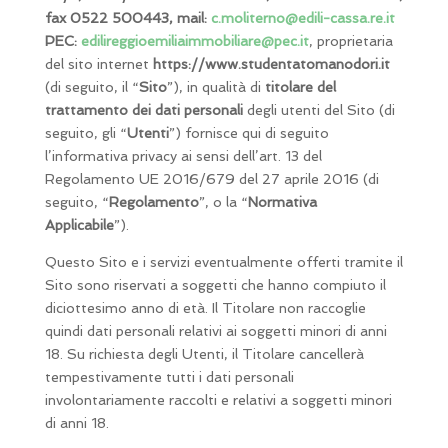
fax 0522 500443, mail:
c.moliterno@edili-cassa.re.it
PEC:
edilireggioemiliaimmobiliare@pec.it
, proprietaria
del sito internet
https://www.studentatomanodori.it
(di seguito, il “
Sito
”), in qualità di
titolare del
trattamento
dei dati personali
degli utenti del Sito (di
seguito, gli “
Utenti
”) fornisce qui di seguito
l’informativa privacy ai sensi dell’art. 13 del
Regolamento UE 2016/679 del 27 aprile 2016 (di
seguito, “
Regolamento
”, o la “
Normativa
Applicabile
”).
Questo Sito e i servizi eventualmente offerti tramite il
Sito sono riservati a soggetti che hanno compiuto il
diciottesimo anno di età. Il Titolare non raccoglie
quindi dati personali relativi ai soggetti minori di anni
18. Su richiesta degli Utenti, il Titolare cancellerà
tempestivamente tutti i dati personali
involontariamente raccolti e relativi a soggetti minori
di anni 18.